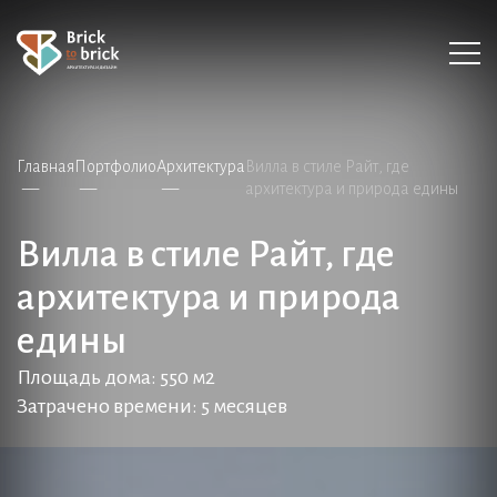
Главная
Портфолио
Архитектура
Вилла в стиле Райт, где
архитектура и природа едины
Вилла в стиле Райт, где
архитектура и природа
едины
Площадь дома: 550 м2
Затрачено времени: 5 месяцев