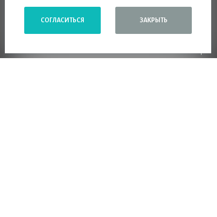
СОГЛАСИТЬСЯ
ЗАКРЫТЬ
Особенности проекта
Вилла объединяет современные
технологии и вечные архитектурные
принципы Райта. Здесь нет излишеств,
только чистота форм, благородство
материалов и глубокое чувство
равновесия.